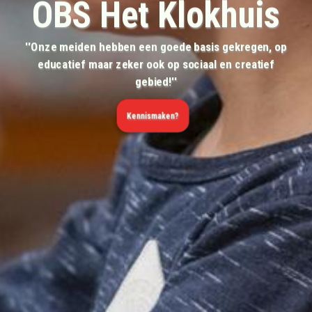
OBS Het Klokhuis
OBS Het Klokhuis
OBS Het Klokhuis
''Onze meiden hebben een goede basis gekregen, op
''Een prachtig rijtje leerkrachten die ieder op hun
educatief maar zeker ook op sociaal en creatief
eigen manier, met hun eigen talent het verschil
''Fijne school, helemaal van nu''
gebied!''
maken''
Kennismaken?
Kennismaken?
Kennismaken?