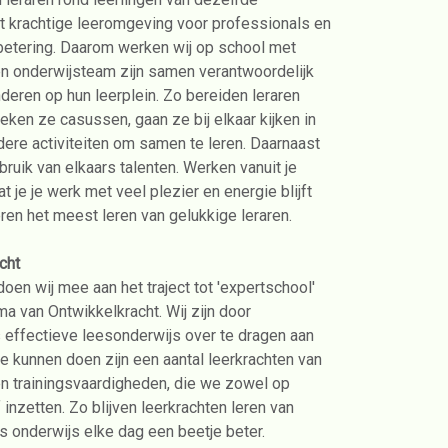
t krachtige leeromgeving voor professionals en
erbetering. Daarom werken wij op school met
en onderwijsteam zijn samen verantwoordelijk
nderen op hun leerplein. Zo bereiden leraren
ken ze casussen, gaan ze bij elkaar kijken in
ere activiteiten om samen te leren. Daarnaast
uik van elkaars talenten. Werken vanuit je
at je je werk met veel plezier en energie blijft
eren het meest leren van gelukkige leraren.
cht
oen wij mee aan het traject tot 'expertschool'
ma van Ontwikkelkracht. Wij zijn door
 effectieve leesonderwijs over te dragen aan
e kunnen doen zijn een aantal leerkrachten van
en trainingsvaardigheden, die we zowel op
 inzetten. Zo blijven leerkrachten leren van
s onderwijs elke dag een beetje beter.