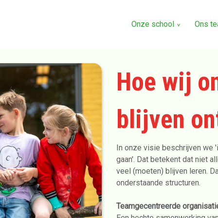
Onze school
Ons t
Hoe wij o
blijven o
In onze visie beschrijven we 'i
gaan'. Dat betekent dat niet a
veel (moeten) blijven leren. 
onderstaande structuren.
Teamgecentreerde organisatie
Een hechte samenwerking van 