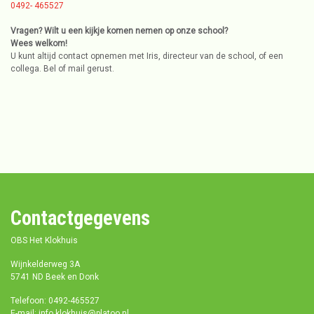
0492- 465527
Vragen? Wilt u een kijkje komen nemen op onze school?
Wees welkom!
U kunt altijd contact opnemen met Iris, directeur van de school, of een
collega. Bel of mail gerust.
Contactgegevens
OBS Het Klokhuis
Wijnkelderweg 3A
5741 ND Beek en Donk
Telefoon: 0492-465527
E-mail: info.klokhuis@platoo.nl