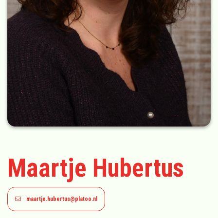
Maartje Hubertus
maartje.hubertus@platoo.nl